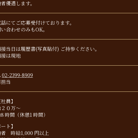
験者優遇します。
電話にてご応募受付けております。
問い合わせのみもOK。
面接当日は履歴書(写真貼付) ご持参ください。
面接は現地
L
02-2399-8909
用担当
正社員】
給２０万～
8 時間（休憩1 時間）
パート】
者 時給1,000 円以上