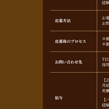
経
お
応募方法
お
※
応募後のプロセス
※
TE
お問い合わせ先
採
【
月
実働
給与
【
経験