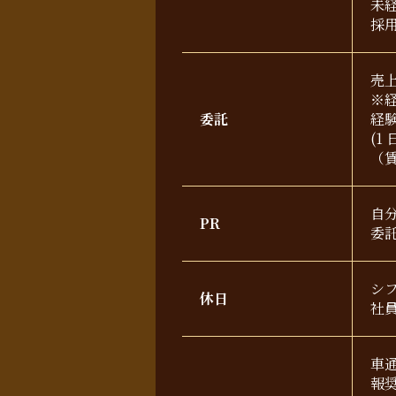
未経
採
売上
※
委託
経
(1
（
自
PR
委
シ
休日
社
車
報