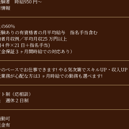
験者 時給950 円～
用情報
の60％
経験ありの有資格者の月平均給与 指名手当含む
験者月収例／平均月収25 万円以上
 日4 件×21 日＋指名手当)
賃金保証３ヶ月間時給での対応あり）
分のペースでお仕事できます! やる気次第でスキルUP・収入UP
託業務が心配な方は3 ヶ月時給での勤務も選べます!
フト制（応相談）
員 週休２日制
通勤可
奨金有