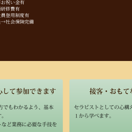
修お祝い金有
術研修費有
社員登用制度有
員→社会保険完備