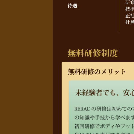
研
待遇
技
正
社
無料研修制度
無料研修のメリット