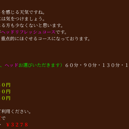
さを感じる天気ですね。
には気をつけましょう。
じる方も少なくないと思います。
が
ヘッドリフレッシュコース
です。
り重点的にほぐせるコースになっております。
ド、
ヘッド
お選びいただきます）
６０分・９０分・１３０分・１
０円
０円
０円
ご利用ください。
定
で
→
￥３２７８