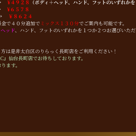
 →
¥４９２８
（ボディ＋ヘッド、ハンド、フットのいずれかを
→
¥６５７８
→
￥８６２４
料金で４０分追加で
ミックス１３０分
でご案内も可能です。
＋
ヘッド
、ハンド、フットのいずれかを１つか２つお選びいただ
う方は是非太白区のりらっく長町店をご利用ください！
AC』仙台長町店でお待ちしております。
おります。
！