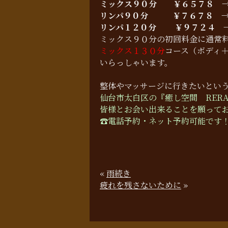
ミックス９０分
￥６５７８
リンパ９０分
￥７６７８ 
リンパ１２０分 ￥９７２４ 
ミックス９０分の初回料金に通常
ミックス１３０分
コース（ボディ
いらっしゃいます。
整体やマッサージに行きたいとい
仙台市太白区の『癒し空間 RER
皆様とお会い出来ることを願って
☎︎電話予約・ネット予約可能です
«
雨続き
疲れを残さないために
»