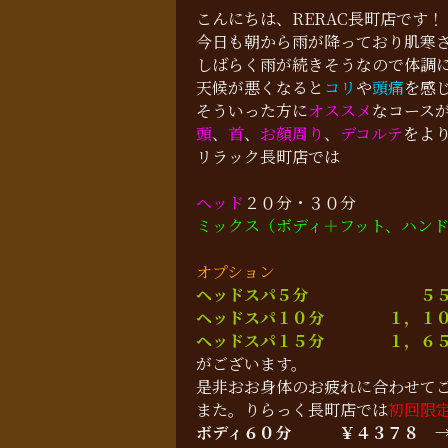
こんにちは、RERAC長町店です！
今日も朝から雨が降っており肌寒
しばらく雨が続きそうなので体調
天候が悪くなると
コリ
や
頭痛
を感
そういった方に
オススメ
なコース
頭
、
首
、
お顔周り
、
デコルテ
をよ
リラック長町店では
ヘッド
２０分・３０分
ミックス（ボディ＋フット、ハン
オプション
ヘッドスパ５分 ５５
ヘッドスパ１０分 １，１０
ヘッドスパ１５分 １，６５
がございます。
是非おお身体のお疲れに合わせて
また。りらっく長町店では
初回限
ボディ６０分
￥４３７８ 