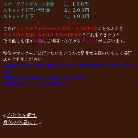
スパークリングムース全身 １，１００円
ストレッチ上下いずれか ２，２００円
ストレッチ上下 ４，４００円
さらに
インスタフォロー&いいねで１０％OFF券
がもらえたり
ラインのお友達になれば１０００円OFF
でご利用できたりと
その他にも様々
お得
にご利用いただける
チャンス
がございます。
整体やマッサージに行きたいという方は是非太白区のりらっく長町
店をご利用ください！
仙台市太白区の『癒し空間 RERAC』仙台長町店でお待ちしており
ます。
皆様とお会い出来ることを願っております。
☎︎電話予約・ネット予約可能です！
«
心と体を癒す
身体の休息に♪
»