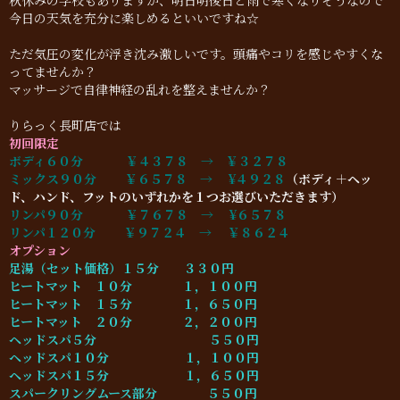
秋休みの学校もありますが、明日明後日と雨で寒くなりそうなので
今日の天気を充分に楽しめるといいですね☆
ただ気圧の変化が浮き沈み激しいです。頭痛やコリを感じやすくな
ってませんか？
マッサージで自律神経の乱れを整えませんか？
りらっく長町店では
初回限定
ボディ６０分 ￥４３７８ → ￥３２７８
ミックス９０分
￥６５７８ →
¥４９２８
（ボディ＋ヘッ
ド、ハンド、フットのいずれかを１つお選びいただきます）
リンパ９０分
￥７６７８ →
¥６５７８
リンパ１２０分 ￥９７２４ →
￥８６２４
オプション
足湯（セット価格）１５分 ３３０円
ヒートマット １０分 １，１００円
ヒートマット １５分 １，６５０円
ヒートマット ２０分 ２，２００円
ヘッドスパ５分 ５５０円
ヘッドスパ１０分 １，１００円
ヘッドスパ１５分 １，６５０円
スパークリングムース部分 ５５０円