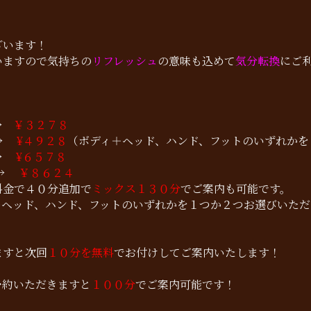
！
ざいます！
いますので気持ちの
リフレッシュ
の意味も込めて
気分転換
にご
→
￥３２７８
 →
¥４９２８
（ボディ＋ヘッド、ハンド、フットのいずれかを
→
¥６５７８
→
￥８６２４
料金で４０分追加で
ミックス１３０分
でご案内も可能です。
＋ヘッド、ハンド、フットのいずれかを１つか２つお選びいた
ますと次回
１０分を無料
でお付けしてご案内いたします！
予約いただきますと
１００分
でご案内可能です！