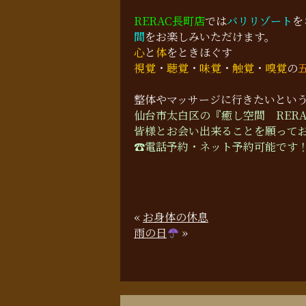
RERAC長町店
では
バリリゾート
を
間
をお楽しみいただけます。
心
と
体
をときほぐす
視覚
・
聴覚
・
味覚
・
触覚
・
嗅覚
の
整体やマッサージに行きたいとい
仙台市太白区の『癒し空間 RER
皆様とお会い出来ることを願って
☎︎電話予約・ネット予約可能です
«
お身体の休息
雨の日
»