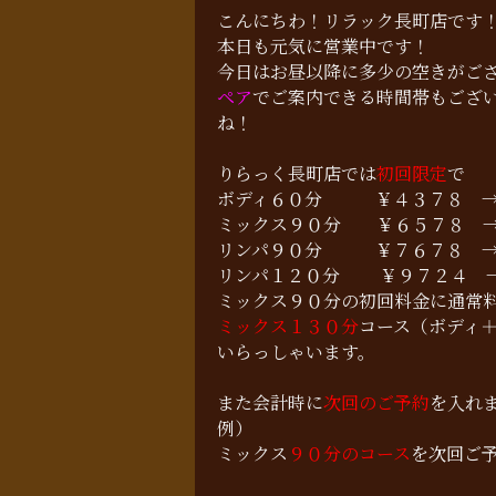
こんにちわ！リラック長町店です
本日も元気に営業中です！
今日はお昼以降に多少の空きがご
ペア
でご案内できる時間帯もござ
ね！
りらっく長町店では
初回限定
で
ボディ６０分 ￥４３７８ 
ミックス９０分 ￥６５７８
リンパ９０分 ￥７６７８ 
リンパ１２０分 ￥９７２４ 
ミックス９０分の初回料金に通常
ミックス１３０分
コース（ボディ
いらっしゃいます。
また会計時に
次回のご予約
を入れ
例）
ミックス
９０分のコース
を次回ご