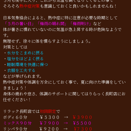
５月も後半に入り、これから気温も高くなってくるとの事で
そろそろ
熱中症対策
も意識しておくと良いかもしれませんね！
日本気象協会によると、熱中症に特に注意が必要な時期として
「５月の暑い日」「梅雨の晴れ間」「梅雨明け」
など
体が暑さに慣れていないのに気温が急上昇する時が危険なようで
す。
無理せず、徐々に体を慣らすようにしましょう。
対策としては
・
水分をこまめに摂る
・
塩分をほどよく摂る
・
睡眠環境を快適に保つ
・
衣服を工夫する
などが挙げられます。
熱中症対策や体調を万全にしておく事で、夏に向けた準備をしてい
きましょう！
身体の疲れや怠さ、体調のサポートに関してはりらっく長町店にお
任せください！
リラック長町店では
初回限定
で
ボディ６０分 ￥５３００ →
￥３９００
ミックス９０分 ￥７９００ → ¥５５００
リンパ９０分 ￥９２００ →
¥７３００