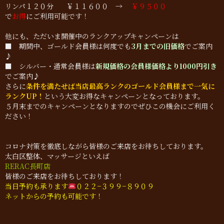
リンパ１２０分 ￥１１６００ →
￥９５００
で
お得
にご利用可能です！
他にも、ただいま開催中のランクアップキャンペーンは
■ 期間中、ゴールド会員様は何度でも
3月までの旧価格
でご案内
♪
■ シルバー・通常会員様は
新規価格の会員様価格より1000円引き
でご案内♪
さらに
条件を満たせば当店最高ランクのゴールド会員様まで一気に
ランクUP！
という大変お得なキャンペーンとなっております。
５月末までのキャンペーンとなりますのでぜひこの機会にご利用く
ださい！
コロナ対策を徹底しながら皆様のご来店をお待ちしております。
太白区整体、マッサージといえば
RERAC長町店
皆様のご来店をお待ちしております！
当日予約も承ります
０２２−３９９−８９０９
ネットからの予約も可能です！