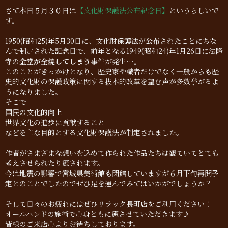
さて本日５月３０日は
【文化財保護法公布記念日】
というらしいで
す。
1950(昭和25)年5月30日に、文化財保護法が
公布
されたことにちな
んで制定された記念日で、前年となる1949(昭和24)年1月26日に法隆
寺の
金堂が全焼してしまう
事件が発生…。
このことがきっかけとなり、歴史家や識者だけでなく一般からも歴
史的文化財の保護政策に関する抜本的改革を望む声が多数挙がるよ
うになりました。
そこで
国民の文化的向上
世界文化の進歩に貢献すること
などを主な目的とする文化財保護法が制定されました。
作者がさまざまな想いを込めて作られた作品たちは観ていてとても
考えさせられたり癒されます。
今は地震の影響で宮城県美術館も閉館していますが６月下旬再開予
定とのことでしたのでぜひ足を運んでみてはいかがでしょうか？
そして日々のお疲れにはぜひリラック長町店をご利用ください！
オールハンドの施術で心身ともに癒させていただきます♪
皆様のご来店心よりお待ちしております。