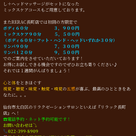
し＋ヘッドマッサージがセットになった
ミックスケアコースもご用意しております。
またRERAC長町店では初回の方限定で
ボディ６０分 ３，９００円
ミックスケア９０分 ５，５００円
（ボディ６０分＋フット・ハンド・ヘッドいずれか３０分）
リンパ９０分 ７，３００円
リンパ１２０分 ９，５００円
でのご案内をさせていただいております！
お得にお試しできる機会ですのでぜひお立ち寄りください♪
それでは１週間がんばりましょう！
心
と
体
をときほぐす
視覚
・
聴覚
・
味覚
・
触覚
・
嗅覚
の
五感
が喜ぶ、最高のひとときをあ
なたに。。。
仙台市太白区のリラクゼーションサロンといえば『リラック長町
店』へ！
☎︎電話予約・ネット予約可能です！
お問い合わせは⤵
022-399-8909