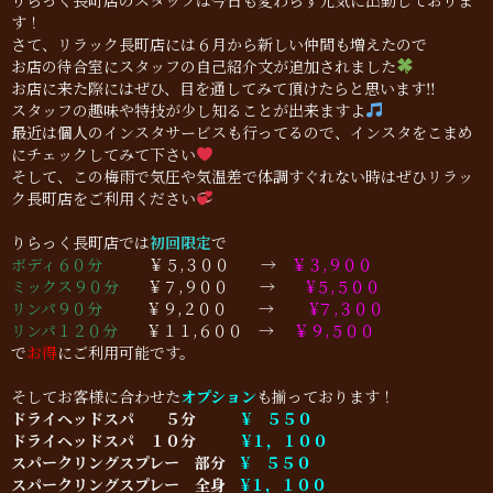
りらっく長町店のスタッフは今日も変わらず元気に出勤しておりま
す！
さて、リラック長町店には６月から新しい仲間も増えたので
お店の待合室にスタッフの自己紹介文が追加されました
お店に来た際にはぜひ、目を通してみて頂けたらと思います‼
スタッフの趣味や特技が少し知ることが出来ますよ
最近は個人のインスタサービスも行ってるので、インスタをこまめ
にチェックしてみて下さい
そして、この梅雨で気圧や気温差で体調すぐれない時はぜひリラッ
ク長町店をご利用ください
りらっく長町店では
初回限定
で
ボディ６０分
￥５,３００ →
￥３,９００
ミックス９０分
￥７,９００ →
¥５,５００
リンパ９０分
￥９,２００ →
¥７,３００
リンパ１２０分
￥１１,６００ →
￥９,５００
で
お得
にご利用可能です。
そしてお客様に合わせた
オプション
も揃っております！
ドライヘッドスパ ５分
¥ ５５０
ドライヘッドスパ １０分
¥１，１００
スパークリングスプレー 部分
¥ ５５０
スパークリングスプレー 全身
¥１，１００