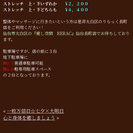
ストレッチ 上・下いずれか
¥２，２００
ストレッチ 上・下どちらも
¥４，４００
整体やマッサージに行きたいという方は是非太白区のりらっく長町
店をご利用ください！
仙台市太白区の『癒し空間 RERAC』仙台長町店でお待ちしており
ます。
駐車場ですが、店の前に３台
地下駐車場に
No.３
普通車駐車可能
No.６
軽専用駐車スペース
の２台となっております。
«
一粒万倍日☆七夕×大明日
心と身体を癒しましょう
»