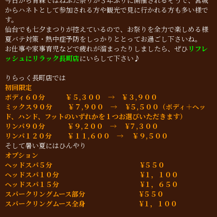
今日から青森ではねぶた祭りが３年ぶりに開催されるそうで、宮城
からハネトとして参加される方や観光で見に行かれる方も多い様で
す。
仙台でも七夕まつりが控えているので、お祭りを全力で楽しめる様
夏バテ対策・熱中症予防をしっかりととってお過ごし下さいね。
お仕事や家事育児などで疲れが溜まったりしましたら、ぜひ
リフレ
ッシュにリラック長町店
にいらして下さい♪
りらっく長町店では
初回限定
ボディ６０分 ￥５,３００ → ￥３,９００
ミックス９０分 ￥７,９００ → ¥５,５００（ボディ＋ヘッ
ド、ハンド、フットのいずれかを１つお選びいただきます）
リンパ９０分 ￥９,２００ → ¥７,３００
リンパ１２０分 ￥１１,６００ → ￥９,５００
そして暑い夏にはひんやり
オプション
ヘッドスパ５分 ¥５５０
ヘッドスパ１０分 ¥１，１００
ヘッドスパ１５分 ¥１，６５０
スパークリングムース部分 ¥５５０
スパークリングムース全身 ¥１，１００