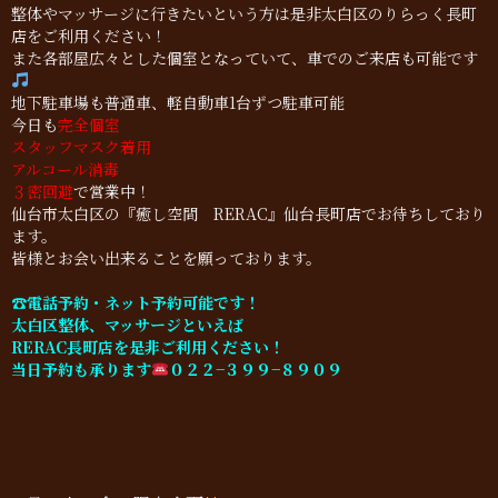
整体やマッサージに行きたいという方は是非太白区のりらっく長町
店をご利用ください！
また各部屋広々とした個室となっていて、車でのご来店も可能です
地下駐車場も普通車、軽自動車1台ずつ駐車可能
今日も
完全個室
スタッフマスク着用
アルコール消毒
３密回避
で営業中！
仙台市太白区の『癒し空間 RERAC』仙台長町店でお待ちしており
ます。
皆様とお会い出来ることを願っております。
☎︎電話予約・ネット予約可能です！
太白区整体、マッサージといえば
RERAC長町店を是非ご利用ください！
当日予約も承ります
０２２−３９９−８９０９