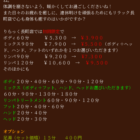
ね。
体調を崩さないよう、暖かくしてお過ごしくださいね！
また日々のお疲れを癒しに、連休明けを頑張るためにもリラック長
町店で心も身体も癒すのはいかがですか？
りらっく長町店では
初回限定
で
ボディ６０分 ￥５,３００ →
￥３,９００
ミックス９０分 ￥７,９００ →
¥５,５００
（ボディ＋ヘッ
ド、ハンド、フットのいずれかを１つお選びいただきます）
リンパ９０分 ￥９,２００ →
¥７,３００
リンパ１２０分 ￥１０,６００ →
￥９,５００
そのほかにも
ボディ
２０分・４０分・６０分・９０分・１２０分
ミックス（ボディ＋フット、ハンド、ヘッドお選びいただきます）
６０分・９０分・１３０分・１８０分
リンパトリートメント
６０分・９０分・１２０分
フット
２０分・４０分・６０分
ハンド
２０分・４０分
ヘッド
２０分・３０分
オプション
足湯（セット価格）１５分 ４００
円