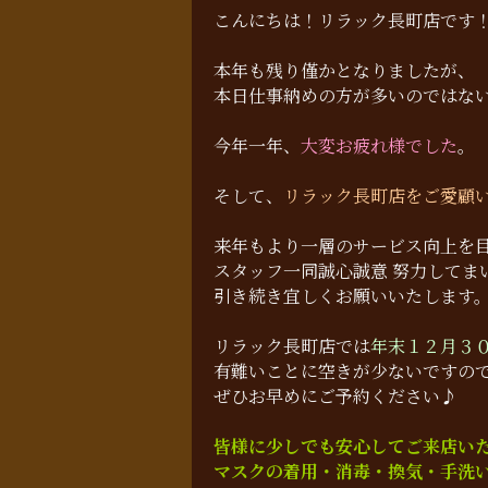
こんにちは！リラック長町店です
本年も残り僅かとなりましたが、
本日仕事納めの方が多いのではな
今年一年、
大変お疲れ様でした
。
そして、
リラック長町店をご愛顧
来年もより一層のサービス向上を
スタッフ一同誠心誠意 努力してま
引き続き宜しくお願いいたします
リラック長町店では
年末１２月３
有難いことに空きが少ないですの
ぜひお早めにご予約ください♪
皆様に少しでも安心してご来店い
マスクの着用・消毒・換気・手洗