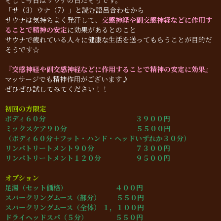
そして今日はサウナの日だそうです。
「サ（3）ウナ（7）」と読む語呂合わせから
サウナは気持ちよく発汗して、
交感神経や副交感神経などに作用す
ることで精神の安定
に効果があるとのこと
サウナで疲れている人々に健康な生活を送ってもらうことが目的だ
そうです☆
『交感神経や副交感神経などに作用することで精神の安定に効果』
マッサージでも精神作用がございます♪
ぜひぜひ試してみてください！！
初回の方限定
ボディ６０分 ３９００円
ミックスケア９０分 ５５００円
（ボディ６０分＋フット・ハンド・ヘッドいずれか３０分）
リンパトリートメント９０分 ７３００円
リンパトリートメント１２０分 ９５００円
オプション
足湯（セット価格） ４００円
スパークリングムース（部分） ５５０円
スパークリングムース（全体） １，１００円
ドライヘッドスパ（５分） ５５０円