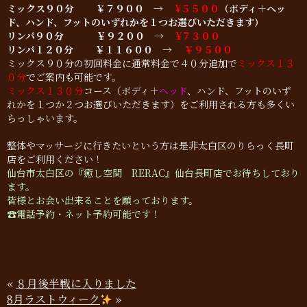
ミックス９０分
￥７９００ →
¥５５００
（ボディ＋ヘッ
ド、ハンド、フットのいずれかを１つお選びいただきます）
リンパ９０分
￥９２００ →
¥７３００
リンパ１２０分 ￥１１６００ →
￥９５００
ミックス９０分の初回料金に通常料金で４０分追加で
ミックス１３
０分
でご案内も可能です。
ミックス１３０分
コース（ボディ＋
ヘッド
、ハンド、フットのいず
れかを１つか２つお選びいただきます）をご利用される方も多くい
らっしゃいます。
整体やマッサージに行きたいという方は是非太白区のりらっく長町
店をご利用ください！
仙台市太白区の『癒し空間 RERAC』仙台長町店でお待ちしており
ます。
皆様とお会い出来ることを願っております。
☎︎電話予約・ネット予約可能です！
«
８月後半戦に入りました
8月ラストウィーク
»