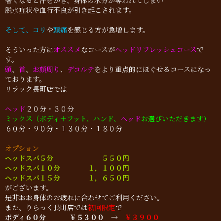
暑くなると汗をかき、身体の水分が奪われてしまい
脱水症状や血行不良が引き起こされます。
そして、
コリ
や
頭痛
を感じる方が急増します。
そういった方に
オススメ
なコースが
ヘッドリフレッシュコース
で
す。
頭
、
首
、
お顔周り
、
デコルテ
をより重点的にほぐせるコースになっ
ております。
リラック長町店では
ヘッド
２０分・３０分
ミックス（ボディ＋フット、ハンド、
ヘッド
お選びいただきます）
６０分・９０分・１３０分・１８０分
オプション
ヘッドスパ５分 ５５０円
ヘッドスパ１０分 １，１００円
ヘッドスパ１５分 １，６５０円
がございます。
是非おお身体のお疲れに合わせてご利用ください。
また、りらっく長町店では
初回限定
で
ボディ６０分
￥５３００ →
￥３９００