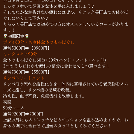
本日９月２日は「くつの日」だそうです♪
しっかり歩いて健康的な体を手に入れましょう♪
そしてなかなか抜けない疲れにはぜひ、リラック長町店でお体をほ
ぐしにいらして下さい♪
りらっく長町店では初めての方にオススメしているコースがありま
す！！
初回限定
ボディ60分・お身体全体のもみほぐし
通常5300円➡【3900円】
ミックスケア90分
全体のもみほぐし60分+30分(ハンド・フット・ヘッド)
3つのうちどれかお疲れの部分に合わせて１つ選べます！
通常7900円➡【5500円】
リンパトリートメント
リンパ液の流れを活性化させ、体内に蓄積されている老廃物をスム
ーズに流し、リンパ液の循環を改善。
冷え性、血行不良、免疫機能を改善します。
初回
90分コース
通常9200円➡7300円
上記以外にもストレッチなどのオプションも組み込めますので、お
身体の調子に合わせて担当スタッフとしてみてください！