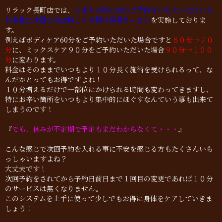
リラック長町店では、
お帰りの際に次のご予約をいれていただいた
お客様に次回ご来店時１０分間の延長サービス
を実施しておりま
す。
例えばボディケア60分をご予約いただいた場合ですと
６０分→７０
分
に、ミックスケア９０分をご予約いただいた場合
９０分→１００
分
に変わります。
料金はそのままでいつもより１０分長く施術を受けられるって、な
んだかとってもお得ですよね！
１０分増えるだけで一部位にかけられる時間も変わってきますし、
特にお辛い箇所をいつもより集中的にほぐすなんていう事も出来て
しまうのです！
『
でも、休みが不定期で予定もまだわからなくて・・・
』
こんな感じで次回予約を入れる事に不安を感じる方もたくさんいら
っしゃいますよね？
大丈夫です！
次回予約をされてから予約日前日まで１回目の変更であれば１０分
のサービスは無くなりません。
このシステムを上手に使って少しでもお得に身体をケアしていきま
しょう！