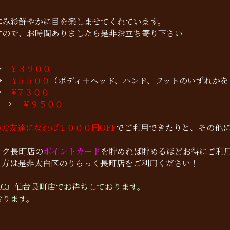
！
進み彩鮮やかに目を楽しませてくれています。
すので、お時間ありましたら是非お立ち寄り下さい
→
￥３９００
 →
¥５５００
（ボディ＋ヘッド、ハンド、フットのいずれかを
→
¥７３００
 →
￥９５００
お友達になれば１０００円OFF
でご利用できたりと、その他
ック長町店の
ポイントカード
を貯めれば貯めるほどお得にご利
う方は是非太白区のりらっく長町店をご利用ください！
AC』仙台長町店でお待ちしております。
おります。