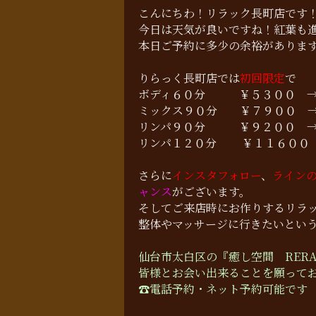
こんにちわ！リラック長町店です
今日は天気が良いですね！紅葉も
本日ご予約に多少の余裕がありま
りらっく長町店では
初回限定
で
ボディ６０分 ￥５３００ 
ミックス９０分 ￥７９００
リンパ９０分 ￥９２００ 
リンパ１２０分 ￥１１６００
さらに
インスタフォロー
、
ラインの
ャンス
がございます。
そしてご来店時にお作りするリラ
整体やマッサージに行きたいとい
仙台市太白区の『癒し空間 RER
皆様とお会い出来ることを願って
☎︎電話予約・ネット予約可能です