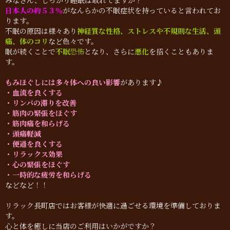
みなさん、しっかり睡眠は取れてますか？
日本人の約５３％
がなんらかの不眠症状を持っていると言われてお
ります。
不眠の原因は様々あり
神経質な性格、ストレスや不規則な生活、頭
痛、体のコリ
など色々です。
眠が続くことで
不眠
恐怖
となり、さらに
悪化
を招くこともありま
す。
もみほぐしには多々体への良い影響
があります♪
・血流を良くする
・リンパの滞りを改善
・筋肉の緊張をほぐす
・筋肉痛を和らげる
・頭痛軽減
・便通を良くする
・リラックス効果
・心の緊張をほぐす
・一時的な疲労を和らげる
などなど！！
リラック長町店ではお客様が快適に過ごせる環境を準備しておりま
す。
心と体を癒しに当店のご利用はいかがですか？