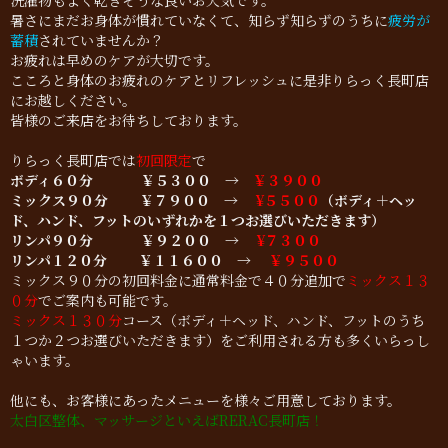
洗濯物もよく乾きそうな良いお天気です。
暑さにまだお身体が慣れていなくて、知らず知らずのうちに
疲労が
蓄積
されていませんか？
お疲れは早めのケアが大切です。
こころと身体のお疲れのケアとリフレッシュに是非りらっく長町店
にお越しください。
皆様のご来店をお待ちしております。
りらっく長町店では
初回限定
で
ボディ６０分
￥５３００ →
￥３９００
ミックス９０分
￥７９００ →
¥５５００
（ボディ＋ヘッ
ド、ハンド、フットのいずれかを１つお選びいただきます）
リンパ９０分
￥９２００ →
¥７３００
リンパ１２０分 ￥１１６００ →
￥９５００
ミックス９０分の初回料金に通常料金で４０分追加で
ミックス１３
０分
でご案内も可能です。
ミックス１３０分
コース（ボディ＋ヘッド、ハンド、フットのうち
１つか２つお選びいただきます）をご利用される方も多くいらっし
ゃいます。
他にも、お客様にあったメニューを様々ご用意しております。
太白区整体、マッサージといえば
RERAC長町店！