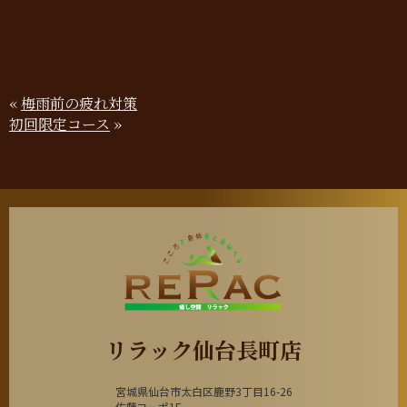
«
梅雨前の疲れ対策
初回限定コース
»
リラック仙台長町店
宮城県仙台市太白区鹿野3丁目16-26
佐藤コーポ1F