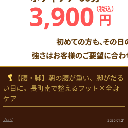
【腰・脚】朝の腰が重い、脚がだる
い日に。長町南で整えるフット×全身
ケア
ブログ
2026.01.21