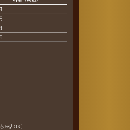
円
円
円
円
ら来店OK）