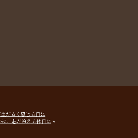
が重だるく感じる日に
のに、芯が冷える休日に
»