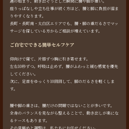
週の始まり、動き出そうとした瞬間に腰や脚が重い。
座りっぱなしや立ち仕事が続く方ほど、腰と脚に負担が溜ま
りやすくなります。
長町・長町南・太白区エリアでも、腰・脚の重だるさでマッ
サージを探している方からご相談が増えています。
ご自宅でできる簡単セルフケア
仰向けで寝て、片膝ずつ胸に引き寄せます。
左右10秒ずつ。呼吸は止めず、腰がふわっと緩む感覚を優先
してください。
次に、足首をゆっくり10回回して、脚のだるさを軽くしま
す。
腰や脚の重さは、腰だけの問題ではないことが多いです。
全身のバランスを見ながら整えることで、動き出しが楽にな
るケースもあります。
その見極めと調整は、私たちにお任せください。