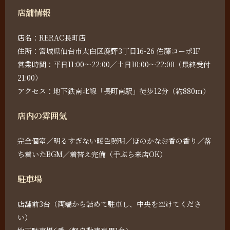
店舗情報
店名：RERAC長町店
住所：宮城県仙台市太白区鹿野3丁目16-26 佐藤コーポ1F
営業時間：平日11:00～22:00／土日10:00～22:00（最終受付
21:00）
アクセス：地下鉄南北線「長町南駅」徒歩12分（約880m）
店内の雰囲気
完全個室／明るすぎない暖色照明／ほのかなお香の香り／落
ち着いたBGM／着替え完備（手ぶら来店OK）
駐車場
店舗前3台（両端から詰めて駐車し、中央を空けてくださ
い）