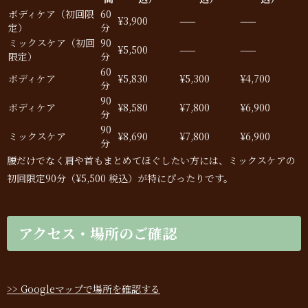
ボディケア（初回限
60
¥3,900
——
——
定）
分
ミックスケア（初回
90
¥5,500
——
——
限定）
分
60
ボディケア
¥5,830
¥5,300
¥4,700
分
90
ボディケア
¥8,580
¥7,800
¥6,900
分
90
ミックスケア
¥8,690
¥7,800
¥6,900
分
腰だけでなく肩や首もまとめてほぐしたい方には、ミックスケアの
初回限定90分（¥5,500 税込）が特にぴったりです。
アクセス・場所のご確認
>> Googleマップで場所を確認する