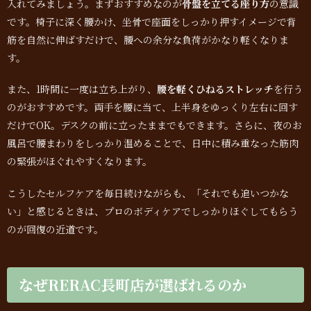
入れてみましょう。まずおすすめなのが
骨盤を立てる座り方
の意識
です。椅子に深く腰かけ、坐骨で座面をしっかり押すイメージで背
筋を自然に伸ばすだけで、腰への余分な負荷がかなり軽くなりま
す。
また、1時間に一度は立ち上がり、
腰を軽くひねるストレッチ
を行う
のがおすすめです。両手を腰に当て、上半身をゆっくり左右に回す
だけでOK。デスクの前に立ったままでもできます。さらに、夜のお
風呂で腰まわりをしっかり温めることで、日中に積み重なった筋肉
の緊張がほぐれやすくなります。
こうしたセルフケアを毎日続けながらも、「それでも追いつかな
い」と感じるときは、プロのボディケアでしっかりほぐしてもらう
のが回復の近道です。
なぜRERAC長町店が選ばれるのか