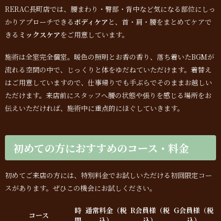
RERAC長町店では、腰まわり・臀部・背中など気になる部位にしっ
かりアプローチできる
ボディケア
と、首・肩・腰をまとめてケアで
きる
ミックスケア
をご用意しています。
施術は全室完全個室。暖色の照明とお香の香り、落ち着いたBGMが
流れる空間の中で、じっくりと体をゆだねていただけます。着替え
はご用意していますので、仕事帰りでも手ぶらでそのままお越しい
ただけます。来店前にスタッフへ腰の状態や張りを感じる場所をお
伝えいただければ、施術中に重点的にほぐしていきます。
初めての方におすすめのコース・料金
初めてご来店の方には、特別料金でお試しいただける初回限定コー
スがあります。ぜひこの機会にお試しください。
時
通常料金（税
R会員様（税
G会員様（税
コース
間
込）
込）
込）