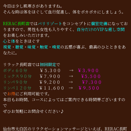
今日は少し肌寒さがありますね。
そんな時は体をほぐして血行促進し、体をポカポカにしましょう。
RERAC長町店
では
バリリゾート
をコンセプトに
個室完備
になってお
りますので、男性も女性も入りやすく、
自分だけのVIPな癒し空間
をお楽しみいただけます。
心
と
体
をときほぐす
視覚
・
聴覚
・
味覚
・
触覚
・
嗅覚
の五感が喜ぶ、最高のひとときをあ
なたに。
リラック長町店では
初回限定
で
ボディ６０分
￥５,３００ →
￥３,９００
ミックス９０分
￥７,９００ →
¥５,５００
リンパ９０分
￥９,２００ →
¥７,３００
リンパ１２０分
￥１１,６００ →
￥９,５００
で
お得
にご利用可能です。
本日もお時間、コースによってはご案内できる時間帯ございますの
で
ぜひお気軽にお問合せください♪
仙台市太白区のリラクゼーションマッサージといえば、RERAC長町