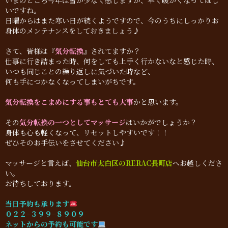
いまのところ今年は雪が少なく感じますが、早く暖かくなってほし
いですね。
日曜からはまた寒い日が続くようですので、今のうちにしっかりお
身体のメンテナンスをしておきましょう♪
さて、皆様は『
気分転換
』されてますか？
仕事に行き詰まった時、何をしても上手く行かないなと感じた時、
いつも同じことの繰り返しに気づいた時など、
何も手につかなくなってしまいがちです。
気分転換をこまめにする事もとても大事
かと思います。
その
気分転換の一つとしてマッサージ
はいかがでしょうか？
身体も心も軽くなって、リセットしやすいです！！
ぜひそのお手伝いをさせてください♪
マッサージと言えば、
仙台市太白区のRERAC長町店
へお越しくださ
い。
お待ちしております。
当日予約も承ります
０２２−３９９−８９０９
ネットからの予約も可能です