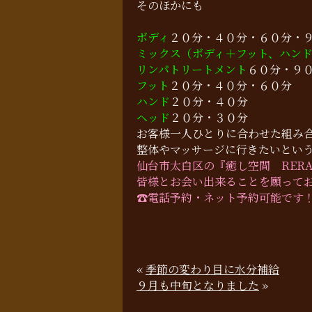
そのほかにも
ボディ
２０分・４０分・６０分・
ミックス（ボディ＋フット、ハン
リンパトリートメント
６０分・９
フット
２０分・４０分・６０分
ハンド
２０分・４０分
ヘッド
２０分・３０分
お客様一人ひとりに合わせた組み
整体やマッサージに行きたいとい
仙台市太白区の『癒し空間 RER
皆様とお会い出来ることを願って
☎︎電話予約・ネット予約可能です
«
季節の変わり目に水分補給
９月も中旬となりました
»