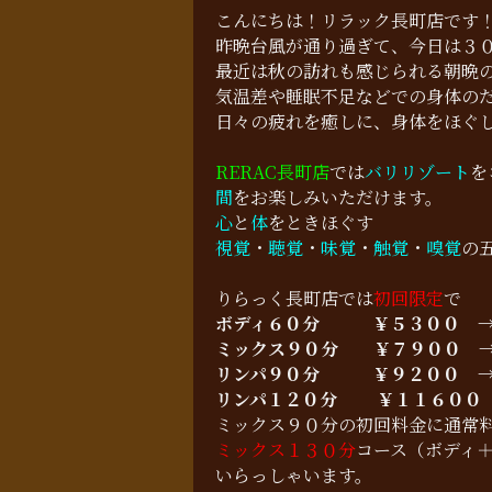
こんにちは！リラック長町店です
昨晩台風が通り過ぎて、今日は３
最近は秋の訪れも感じられる朝晩
気温差や睡眠不足などでの身体の
日々の疲れを癒しに、身体をほぐ
RERAC長町店
では
バリリゾート
を
間
をお楽しみいただけます。
心
と
体
をときほぐす
視覚
・
聴覚
・
味覚
・
触覚
・
嗅覚
の
りらっく長町店では
初回限定
で
ボディ６０分
￥５３００ 
ミックス９０分
￥７９００
リンパ９０分
￥９２００ 
リンパ１２０分 ￥１１６００
ミックス９０分の初回料金に通常
ミックス１３０分
コース（ボディ
いらっしゃいます。