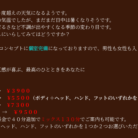
！
０度超えの天気になるようです。
の気温でしたが、まだまだ日中は暑くなりそうです。
だるさなど不調が出やすくなる季節の変わり目です。
しにいらしてみてはどうですか？
コンセプトに
個室完備
になっておりますので、男性も女性も入
五感が喜ぶ、最高のひとときをあなたに
→
￥３９００
 →
¥５５００
（ボディ＋ヘッド、ハンド、フットのいずれかを
→
¥７３００
 →
￥９５００
料金で４０分追加で
ミックス１３０分
でご案内も可能です。
＋ヘッド、ハンド、フットのいずれかを１つか２つお選びいた