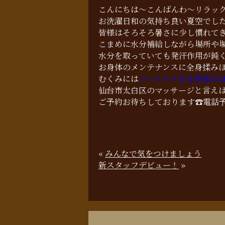
こんにちは〜こんばんわ〜リラッ
お洗濯日和の気持ち良い夏空でし
皆様はそろそろ暑さに少し慣れて
こまめに水分補給しながら場所や場
水分を取っていても発汗作用が鈍
お身体のメンテナンスに全身揉み
むくみには
フットケア＆全身揉み
仙台市太白区のマッサージと言えば
ご予約お待ちしております☎︎電話
«
みんなで気をつけましょう
新スタッフデビュー！
»